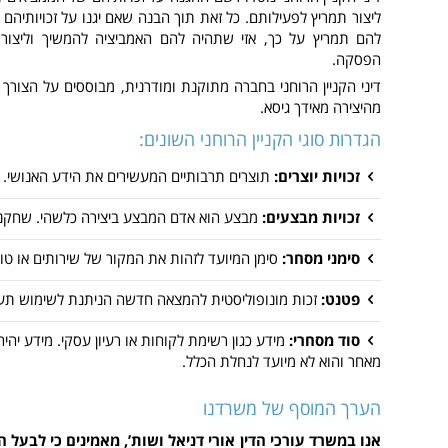
ליצור תמריץ לפעילותם. כל זאת תוך הבנה שאם יגנו על זכויותיהם ו
להם תמריץ על כך, אזי שתהיה להם האמביציה להמשיך וליצור 
הפסקה.
דיני הקניין הרוחני בחברה מתוקנת ומודרנית, מבוססים על הצורך 
מהיצירה מאידך גיסא.
הגדרות סוגי הקניין הרוחני השונים:
זכויות יוצרים:
תוצרים תרבותיים המעשירים את הידע האנושי. יצ
זכויות מבצעים:
מבצע הוא אדם המבצע ביצירה כלשהי. שחקנים,
סימני מסחר:
סימן המיועד לזהות את המקור של שירותים או טובין
פטנט:
זכות מונופוליסטית להמצאה חדשה הניתנת לשימוש תעש
סוד מסחרי:
מידע כגון רשימת לקוחות או רעיון עסקי. מידע יהי
מאחר והוא לא מיועד לנחלת הכלל.
הערך המוסף של משרדנו
אנו במשרד עורכי הדין אורי דניאל ושות’, מאמינים כי לבעל