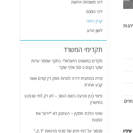
דיני משפחה וירושה
דיני המכס
קניין רוחני
יהנות
לשון הרע
תקדימי המשרד
תקדים במשפט הישראלי: נחקר שמסר עדות
שקר נקנס ב-50 אלף שקל
זכייה במחצית דירה למרות פסק דין קודם אשר
קבע אחרת
פיצוי בגין פגיעה בשם הטוב – לא רק למי שנפגע
חרים
במישרין
שינוי הלכת חסקין – העיזבון לא “יירש” את
המנוח
יניו
סכסוך על דמי זיכיון של סניף מרפאת “ד.ק.”