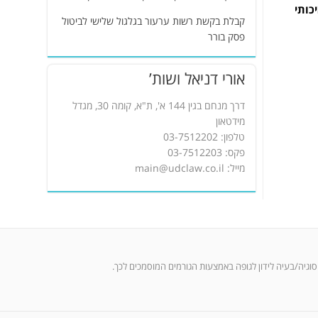
כותי
קבלת בקשת רשות ערעור בגלגול שלישי לביטול
פסק בורר
אורי דניאל ושות’
דרך מנחם בגין 144 א', ת"א, קומה 30, מגדל
מידטאון
טלפון: 03-7512202
פקס: 03-7512203
מייל: main@udclaw.co.il
 סוגיה/בעיה לידון לגופה באמצעות הגורמים המוסמכים לכך.