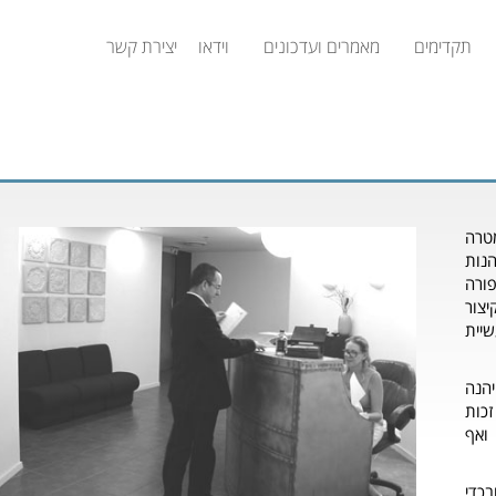
תקדימים
מאמרים ועדכונים
וידאו
יצירת קשר
מיקומך כאן
מטרה
נות
פורה
יצור
יית
יהנה
זכות
 ואף
בכדי