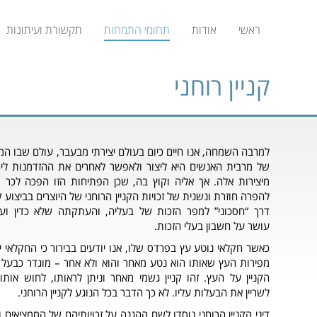
ראשי
אודות
תחומי התמחות
תקשורת ועיתונות
קניין רוחני
למרבה השמחה, אנו חיים כיום בעולם יצירתי מבעבר, עולם שבו ה
של מרבית האנשים היא ליצור ולאפשר לאחרים את ההזדמנות ליה
מיצירות אלה. אך אליה וקוץ בה, שכן הפתיחות הזו הפכה לכר 
להפרה חוזרת ונשנית של זכויות הקניין הרוחני של היוצרים בביצוע ק
דרך “חסכוני” למפר הזכות של בעליה, והעתקתה שלא כדין ועש
עושר על חשבון בעלי הזכות.
כאשר חקלאי נוטע עץ בפרדס שלו, אנו יודעים בבירור כי החקלאי י
מפירות העץ שאותו הוא נטע מאחר והוא ולא אחר – מוגדר כבעל 
הקניין על העץ. זהו קניין גשמי מאחר וניתן לראותו, לחוש אותו
לשריין את הבעלות עליו. לא כך הדבר בכל הנוגע לקניין הרוחני.
דיני הקניין הרוחני נוסדו לשם ההגנה על זכויותיהם של הממציאים ו